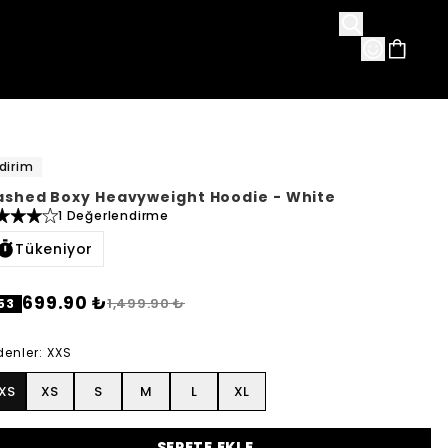
avorileri
dirim
shed Boxy Heavyweight Hoodie - White
1 Değerlendirme
Tükeniyor
699.90 ₺
1,499.90 ₺
53
denler
:
XXS
XS
XS
S
M
L
XL
SEPETE EKLE