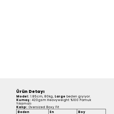
Ürün Detayı
Model:
1.85cm, 80kg,
Large
beden giyiyor.
Kumaş:
420gsm Heavyweight %100 Pamuk
Yıkamalı
Kalıp:
Oversized Boxy Fit
Beden
En
Boy