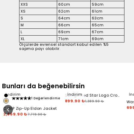
XXS
60cm
59cm
XS
62cm
61cm
S
64cm
63cm
M
66cm
65cm
L
69cm
67cm
XL
71cm
69cm
Ölçülerde evrensel standart kabul edilen %5
sapma payı olabilir.
Bunları da beğenebilirsin
İndirim
İndirim
İn
Sohigh Red Star Logo Crop
1 Değerlendirme
Hoodie
899.90 ₺
1,389.90 ₺
Was
Hoo
69
C.WIP Zip-Up Eldon Jacket
2,869.90 ₺
7,719.90 ₺