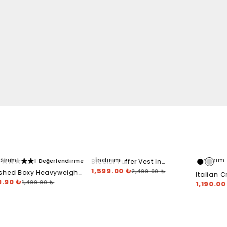
dirim
İndirim
İndirim
1 Değerlendirme
Bicolor Puffer Vest In
Creme, Black
1,599.00 ₺
2,499.00 ₺
hed Boxy Heavyweight
Italian 
die - Washed Candy
9.90 ₺
1,499.90 ₺
1,190.00