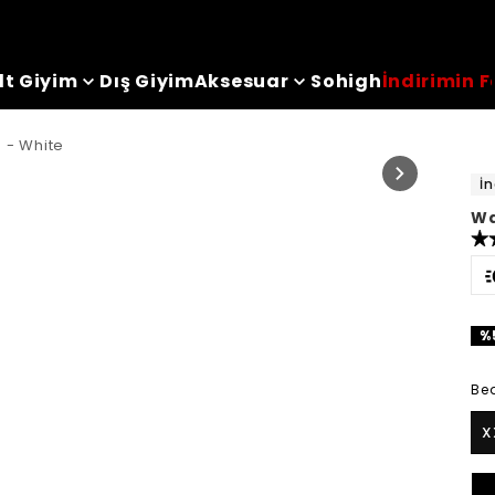
lt Giyim
Dış Giyim
Aksesuar
Sohigh
İndirimin F
 - White
İn
Wa
%
Be
X