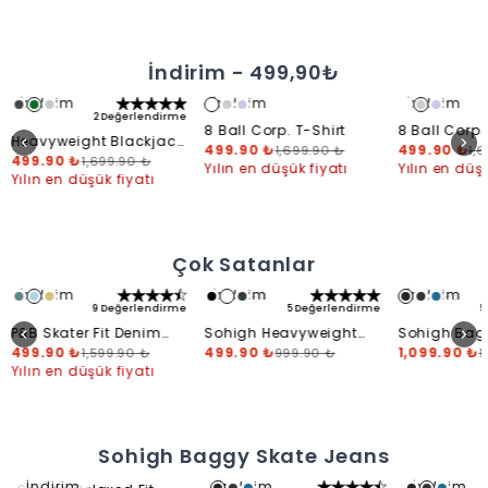
STUSSY
İndirim - 499,90₺
ALIŞVERİŞE BAŞLA
İndirim
İndirim
İndirim
2 Değerlendirme
8 Ball Corp. T-Shirt
8 Ball Corp.
Heavyweight Blackjack
499.90 ₺
499.90 ₺
1,699.90 ₺
1,
T-Shirt
499.90 ₺
1,699.90 ₺
Yılın en düşük fiyatı
Yılın en düşü
Yılın en düşük fiyatı
Çok Satanlar
İndirim
İndirim
İndirim
+
4
+
3
9 Değerlendirme
5 Değerlendirme
5
P&B Skater Fit Denim
Sohigh Heavyweight
Sohigh Bag
Short
499.90 ₺
Cropped T-Shirt
499.90 ₺
Jeans
1,099.90 ₺
1,599.90 ₺
999.90 ₺
1
Yılın en düşük fiyatı
Sohigh Baggy Skate Jeans
İndirim
İndirim
İndirim