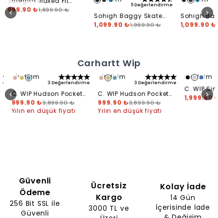
Sohigh Relaxed Fit
+
3
+
3
5 Değerlendirme
5
Keten Pantolon
699.90 ₺
1,899.90 ₺
Sohigh Baggy Skate
Sohigh Bag
Jeans - Washed Black
1,099.90 ₺
Jeans - Fa
1,099.90 ₺
1,969.90 ₺
1
Carhartt Wip
İndirim
İndirim
İndirim
+
1
+
1
3 Değerlendirme
3 Değerlendirme
C. WIP Sing
C. WIP Hudson Pocket
C. WIP Hudson Pocket
Short
1,999.90 ₺
3
T-Shirt
999.90 ₺
T-Shirt
999.90 ₺
3,899.90 ₺
3,899.90 ₺
Yılın en düşük fiyatı
Yılın en düşük fiyatı
HYPETR KADIKÖY
HAFTANIN 7 GÜNÜ AÇIĞIZ
Güvenli
MAĞAZA KONUM
Ücretsiz
Kolay İade
Ödeme
Kargo
14 Gün
256 Bit SSL ile
İçerisinde İade
3000 TL ve
Güvenli
& Değişim