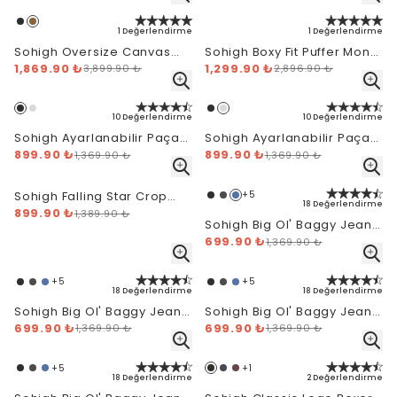
1 Değerlendirme
1 Değerlendirme
Sohigh Oversize Canvas
Sohigh Boxy Fit Puffer Mont
Worker Mont - Kahverengi
1,869.90 ₺
- Siyah
1,299.90 ₺
3,899.90 ₺
2,896.90 ₺
10 Değerlendirme
10 Değerlendirme
Sohigh Ayarlanabilir Paça
Sohigh Ayarlanabilir Paça
Baggy Eşofman Altı - Siyah
899.90 ₺
Baggy Eşofman Altı - Gri
899.90 ₺
1,369.90 ₺
1,369.90 ₺
Melanj
Sohigh Falling Star Crop
+
5
18 Değerlendirme
Hoodie
899.90 ₺
1,389.90 ₺
Sohigh Big Ol' Baggy Jeans
- Vintage Blue
699.90 ₺
1,369.90 ₺
+
5
+
5
18 Değerlendirme
18 Değerlendirme
Sohigh Big Ol' Baggy Jeans
Sohigh Big Ol' Baggy Jeans
- Brown Tint
699.90 ₺
- Green Tint
699.90 ₺
1,369.90 ₺
1,369.90 ₺
+
5
+
1
18 Değerlendirme
2 Değerlendirme