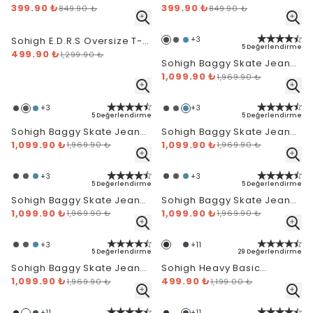
Top - Siyah
399.90 ₺
Top - Kırık Beyaz
399.90 ₺
849.90 ₺
849.90 ₺
Sohigh E.D.R.S Oversize T-
+
3
5 Değerlendirme
Shirt
499.90 ₺
1,299.90 ₺
Sohigh Baggy Skate Jeans
- Washed Black
1,099.90 ₺
1,969.90 ₺
+
3
+
3
5 Değerlendirme
5 Değerlendirme
Sohigh Baggy Skate Jeans
Sohigh Baggy Skate Jeans
- Faded Black
1,099.90 ₺
- Stone Wash Blue
1,099.90 ₺
1,969.90 ₺
1,969.90 ₺
+
3
+
3
5 Değerlendirme
5 Değerlendirme
Sohigh Baggy Skate Jeans
Sohigh Baggy Skate Jeans
- Indigo
1,099.90 ₺
- Dark Gray
1,099.90 ₺
1,969.90 ₺
1,969.90 ₺
+
3
+
11
5 Değerlendirme
29 Değerlendirme
Sohigh Baggy Skate Jeans
Sohigh Heavy Basic
- Dirty Wash
1,099.90 ₺
Oversize T-Shirt - Siyah
499.90 ₺
1,969.90 ₺
1,199.00 ₺
+
11
+
11