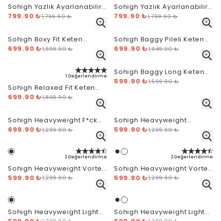
Sohigh Yazlık Ayarlanabilir
Sohigh Yazlık Ayarlanabilir
Paça Baggy Eşofman Altı -
799.90 ₺
Paça Baggy Eşofman Altı -
799.90 ₺
1,799.90 ₺
1,799.90 ₺
Lacivert
Antrasit
Sohigh Boxy Fit Keten
Sohigh Baggy Pileli Keten
Gömlek
699.90 ₺
Pantolon
699.90 ₺
1,999.90 ₺
1,949.90 ₺
Sohigh Baggy Long Keten
1 Değerlendirme
Şort
599.90 ₺
1,599.90 ₺
Sohigh Relaxed Fit Keten
Pantolon
699.90 ₺
1,899.90 ₺
Sohigh Heavyweight F*ck
Sohigh Heavyweight
699.90 ₺
Off T-Shirt - Siyah
599.90 ₺
Novasync T-Shirt - Antrasit
1,299.90 ₺
1,299.90 ₺
2 Değerlendirme
2 Değerlendirme
Sohigh Heavyweight Vortex
Sohigh Heavyweight Vortex
599.90 ₺
Logo T-Shirt - Siyah
599.90 ₺
Logo T-Shirt - Beyaz
1,299.90 ₺
1,299.90 ₺
Sohigh Heavyweight Light
Sohigh Heavyweight Light