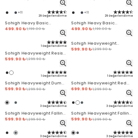
Yeşili
+
11
+
11
29 Değerlendirme
29 Değerlendirme
Sohigh Heavy Basic
Sohigh Heavy Basic
Oversize T-Shirt - Prada
499.90 ₺
Oversize T-Shirt - Gri
499.90 ₺
1,199.00 ₺
1,199.00 ₺
Mavi
Melanj
Sohigh Heavyweight
1 Değerlendirme
599.90 ₺
Fingerprint T-Shirt - Siyah
1,299.90 ₺
Sohigh Heavyweight Resist
599.90 ₺
T-Shirt - Beyaz
1,299.90 ₺
1 Değerlendirme
1 Değerlendirme
Sohigh Heavyweight Dumb
Sohigh Heavyweight Red
599.90 ₺
Idea T-Shirt - Beyaz
699.90 ₺
Star Logo T-Shirt - Siyah
1,299.90 ₺
1,299.90 ₺
3 Değerlendirme
3 Değerlendirme
Sohigh Heavyweight Falling
Sohigh Heavyweight Falling
599.90 ₺
Star T-Shirt - Siyah
599.90 ₺
Star T-Shirt - Beyaz
1,299.90 ₺
1,299.90 ₺
3 Değerlendirme
3 Değerlendirme