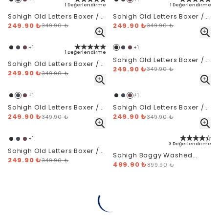
1 Değerlendirme
1 Değerlendirme
Sohigh Old Letters Boxer /
Sohigh Old Letters Boxer /
WB - Lacivert
249.90 ₺
WB - Bordo
249.90 ₺
349.90 ₺
349.90 ₺
+
1
+
1
1 Değerlendirme
Sohigh Old Letters Boxer /
Sohigh Old Letters Boxer /
BB - Siyah
249.90 ₺
349.90 ₺
WB - Beyaz
249.90 ₺
349.90 ₺
+
1
+
1
Sohigh Old Letters Boxer /
Sohigh Old Letters Boxer /
BB - Lacivert
249.90 ₺
BB - Bordo
249.90 ₺
349.90 ₺
349.90 ₺
+
1
3 Değerlendirme
Sohigh Old Letters Boxer /
Sohigh Baggy Washed
BB - Beyaz
249.90 ₺
349.90 ₺
Jeans - Dark Blue
499.90 ₺
899.90 ₺