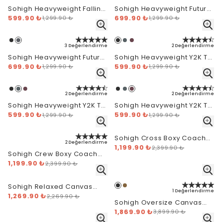
Sohigh Heavyweight Falling
Sohigh Heavyweight Future
599.90 ₺
Star T-Shirt - Antrasit
699.90 ₺
Logo T-Shirt - Siyah
1,299.90 ₺
1,299.90 ₺
3 Değerlendirme
2 Değerlendirme
Sohigh Heavyweight Future
Sohigh Heavyweight Y2K T-
699.90 ₺
Logo T-Shirt - Füme
599.90 ₺
Shirt - Siyah
1,299.90 ₺
1,299.90 ₺
2 Değerlendirme
2 Değerlendirme
Sohigh Heavyweight Y2K T-
Sohigh Heavyweight Y2K T-
599.90 ₺
Shirt - Antrasit
599.90 ₺
Shirt - Bordo
1,299.90 ₺
1,299.90 ₺
Sohigh Cross Boxy Coach
2 Değerlendirme
Ceket - Siyah
1,199.90 ₺
2,399.90 ₺
Sohigh Crew Boxy Coach
Ceket - Siyah
1,199.90 ₺
2,399.90 ₺
Sohigh Relaxed Canvas
1 Değerlendirme
Yelek - Siyah
1,269.90 ₺
2,269.90 ₺
Sohigh Oversize Canvas
Worker Mont - Siyah
1,869.90 ₺
3,899.90 ₺