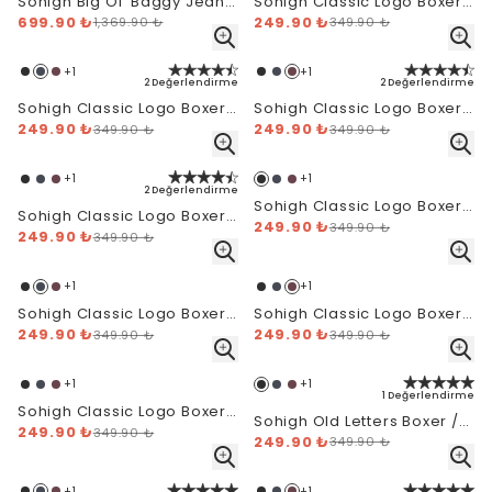
Sohigh Big Ol' Baggy Jeans
Sohigh Classic Logo Boxer /
- Blue Tint
699.90 ₺
WB - Siyah
249.90 ₺
1,369.90 ₺
349.90 ₺
+
1
+
1
2 Değerlendirme
2 Değerlendirme
Sohigh Classic Logo Boxer /
Sohigh Classic Logo Boxer /
WB - Lacivert
249.90 ₺
WB - Bordo
249.90 ₺
349.90 ₺
349.90 ₺
+
1
+
1
2 Değerlendirme
Sohigh Classic Logo Boxer /
Sohigh Classic Logo Boxer /
BB - Siyah
249.90 ₺
349.90 ₺
WB - Beyaz
249.90 ₺
349.90 ₺
+
1
+
1
Sohigh Classic Logo Boxer /
Sohigh Classic Logo Boxer /
BB - Lacivert
249.90 ₺
BB - Bordo
249.90 ₺
349.90 ₺
349.90 ₺
+
1
+
1
1 Değerlendirme
Sohigh Classic Logo Boxer /
Sohigh Old Letters Boxer /
BB - Beyaz
249.90 ₺
349.90 ₺
WB - Siyah
249.90 ₺
349.90 ₺
+
1
+
1