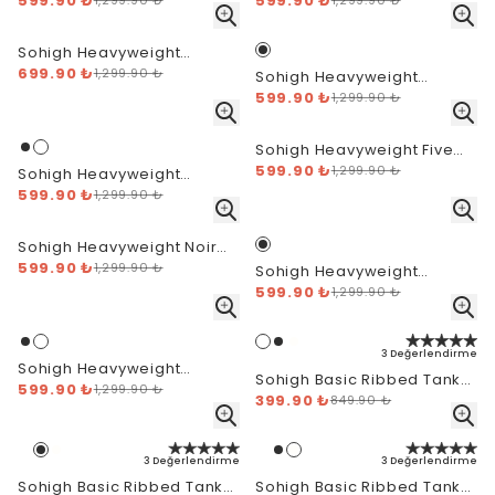
599.90 ₺
Speed T-Shirt - Siyah
599.90 ₺
Speed T-Shirt - Beyaz
1,299.90 ₺
1,299.90 ₺
Sohigh Heavyweight
Outlined Logo T-Shirt -
699.90 ₺
1,299.90 ₺
Sohigh Heavyweight
Siyah
Velocity Logo T-Shirt -
599.90 ₺
1,299.90 ₺
Siyah
Sohigh Heavyweight Five
599.90 ₺
Stars T-Shirt - Siyah
1,299.90 ₺
Sohigh Heavyweight
Velocity Logo T-Shirt -
599.90 ₺
1,299.90 ₺
Beyaz
Sohigh Heavyweight Noir
599.90 ₺
District T-Shirt - Siyah
1,299.90 ₺
Sohigh Heavyweight
599.90 ₺
Alcatraz T-Shirt - Siyah
1,299.90 ₺
3 Değerlendirme
Sohigh Heavyweight
Sohigh Basic Ribbed Tank
599.90 ₺
Alcatraz T-Shirt - Beyaz
1,299.90 ₺
Top - Beyaz
399.90 ₺
849.90 ₺
3 Değerlendirme
3 Değerlendirme
Sohigh Basic Ribbed Tank
Sohigh Basic Ribbed Tank