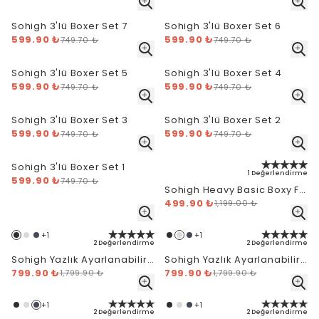
Sohigh 3'lü Boxer Set 7
Sohigh 3'lü Boxer Set 6
599.90 ₺
599.90 ₺
749.70 ₺
749.70 ₺
Sohigh 3'lü Boxer Set 5
Sohigh 3'lü Boxer Set 4
599.90 ₺
599.90 ₺
749.70 ₺
749.70 ₺
Sohigh 3'lü Boxer Set 3
Sohigh 3'lü Boxer Set 2
599.90 ₺
599.90 ₺
749.70 ₺
749.70 ₺
Sohigh 3'lü Boxer Set 1
1 Değerlendirme
599.90 ₺
749.70 ₺
Sohigh Heavy Basic Boxy Fit
T-Shirt - Siyah
499.90 ₺
1,199.00 ₺
+
1
+
1
2 Değerlendirme
2 Değerlendirme
Sohigh Yazlık Ayarlanabilir
Sohigh Yazlık Ayarlanabilir
Paça Baggy Eşofman Altı -
799.90 ₺
Paça Baggy Eşofman Altı -
799.90 ₺
1,799.90 ₺
1,799.90 ₺
Siyah
Gri Melanj
+
1
+
1
2 Değerlendirme
2 Değerlendirme