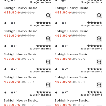
29 Değerlendirme
29 Değerlendirme
Sohigh Heavy Basic
Sohigh Heavy Basic
Oversize T-Shirt - Beyaz
499.90 ₺
Oversize T-Shirt - Lacivert
499.90 ₺
1,199.00 ₺
1,199.00 ₺
+
11
+
11
29 Değerlendirme
29 Değerlendirme
Sohigh Heavy Basic
Sohigh Heavy Basic
Oversize T-Shirt - Kırık
499.90 ₺
Oversize T-Shirt - Açık
499.90 ₺
1,199.00 ₺
1,199.00 ₺
Beyaz
Füme
+
11
+
11
29 Değerlendirme
29 Değerlendirme
Sohigh Heavy Basic
Sohigh Heavy Basic
Oversize T-Shirt - Nefti
499.90 ₺
Oversize T-Shirt -
499.90 ₺
1,199.00 ₺
1,199.00 ₺
Yeşili
Kahverengi
+
11
+
11
29 Değerlendirme
29 Değerlendirme
Sohigh Heavy Basic
Sohigh Heavy Basic
Oversize T-Shirt - Açık Gri
499.90 ₺
Oversize T-Shirt - Füme
499.90 ₺
1,199.00 ₺
1,199.00 ₺
+
11
+
11
29 Değerlendirme
29 Değerlendirme
Sohigh Heavy Basic
Sohigh Heavy Basic
Oversize T-Shirt - İndigo
499.90 ₺
Oversize T-Shirt - Petrol
499.90 ₺
1,199.00 ₺
1,199.00 ₺