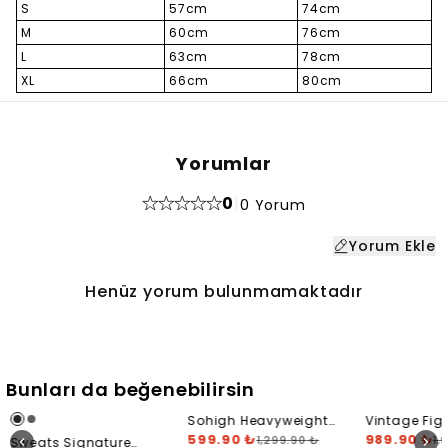
S
57cm
74cm
M
60cm
76cm
L
63cm
78cm
XL
66cm
80cm
Yorumlar
0
|
0 Yorum
Yorum Ekle
Henüz yorum bulunmamaktadır
Bunları da beğenebilirsin
Sohigh Heavyweight
Vintage Fig
Fingerprint T-Shirt
599.90 ₺
T-Shirt
989.90 ₺
1,299.90 ₺
1,
Sweats Signature