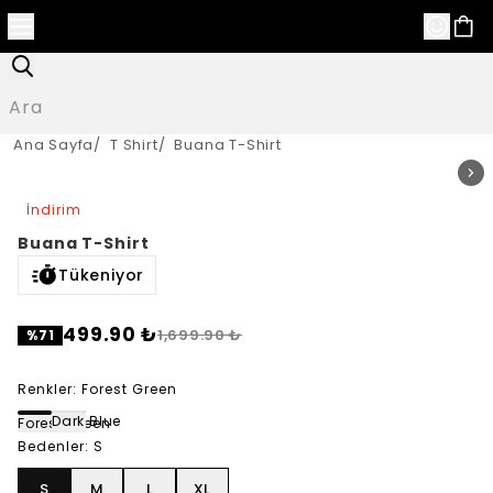
Ana Sayfa
/
T Shirt
/
Buana T-Shirt
İndirim
Buana T-Shirt
Tükeniyor
499.90 ₺
1,699.90 ₺
%
71
Renkler
:
Forest Green
Dark Blue
Forest Green
Bedenler
:
S
S
M
L
XL