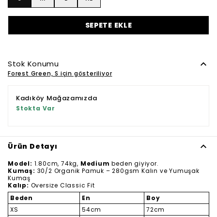
SEPETE EKLE
Stok Konumu
Forest Green, S için gösteriliyor
Kadıköy Mağazamızda
Stokta Var
Ürün Detayı
Model:
1.80cm, 74kg,
Medium
beden giyiyor.
Kumaş:
30/2 Organik Pamuk – 280gsm Kalın ve Yumuşak
Kumaş
Kalıp:
Oversize Classic Fit
Beden
En
Boy
XS
54cm
72cm