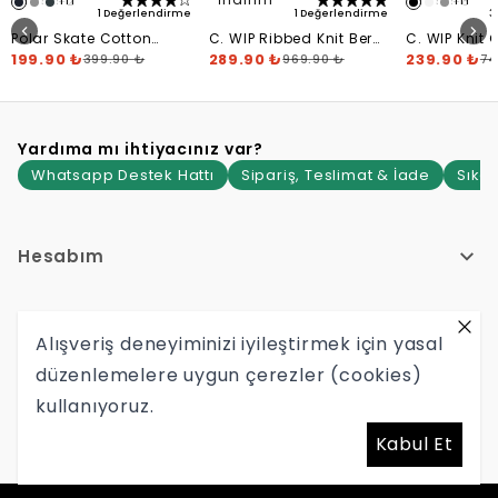
+
2
+
8
1 Değerlendirme
1 Değerlendirme
3
Polar Skate Cotton
C. WIP Ribbed Knit Bere
C. WIP Knit 
Cuffed Bere
199.90 ₺
- Siyah
289.90 ₺
239.90 ₺
399.90 ₺
969.90 ₺
74
Yardıma mı ihtiyacınız var?
Whatsapp Destek Hattı
Sipariş, Teslimat & İade
Sıkça
Hesabım
Hakkımızda
Alışveriş deneyiminizi iyileştirmek için yasal
düzenlemelere uygun çerezler (cookies)
Yardım
kullanıyoruz.
Hypetr Tekstil Mağazacılık İç Ve Dış Ticaret Limited Şirketi
Kabul Et
Mersis No: 0465145899600001