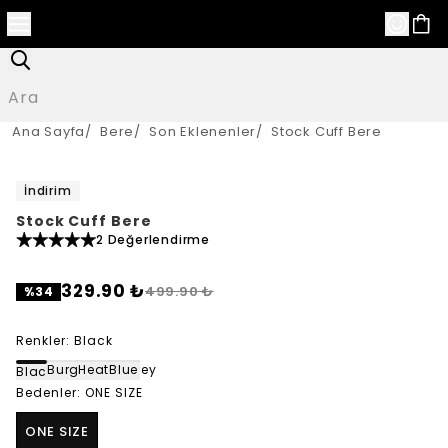
Ana Sayfa
/
Bere
/
Son Eklenenler
/
Stock Cuff Bere
İndirim
Stock Cuff Bere
2 Değerlendirme
329.90 ₺
499.90 ₺
%
34
Renkler
:
Black
Burgundy
Heater Grey
Blue
Black
Bedenler
:
ONE SIZE
ONE SIZE