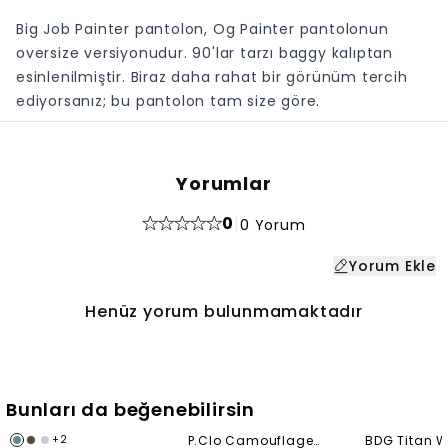
Big Job Painter pantolon, Og Painter pantolonun
oversize versiyonudur. 90'lar tarzı baggy kalıptan
esinlenilmiştir. Biraz daha rahat bir görünüm tercih
ediyorsanız; bu pantolon tam size göre.
Yorumlar
0
|
0 Yorum
Yorum Ekle
Henüz yorum bulunmamaktadır
Bunları da beğenebilirsin
+
2
P.Clo Camouflage
BDG Titan 