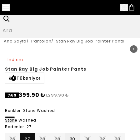
Ana Sayfa
/
Pantolon
/
Stan Ray Big Job Painter Pants
İndirim
Stan Ray Big Job Painter Pants
Tükeniyor
399.90 ₺
1,299.90 ₺
%
69
Renkler
:
Stone Washed
Stone Washed
Bedenler
:
27
26
27
28
29
30
31
32
33