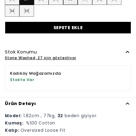
34
36
SEPETE EKLE
Stok Konumu
Stone Washed, 27 için gösteriliyor
Kadıköy Mağazamızda
Stokta Var
Ürün Detayı
Model:
1.82cm , 77kg,
32
beden giyiyor.
Kumaş:
%100 Cotton
Kalıp:
Oversized Loose Fit