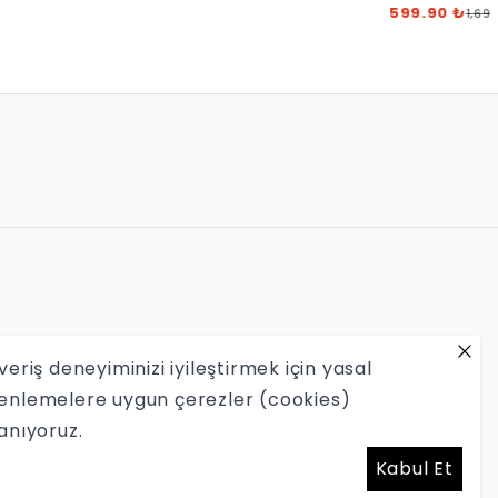
Blank Zip Hoo
599.90 ₺
1,69
veriş deneyiminizi iyileştirmek için yasal
enlemelere uygun çerezler (cookies)
lanıyoruz.
Kabul Et