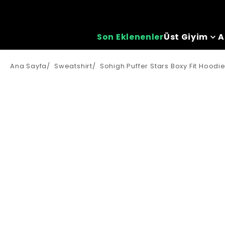
Son Eklenenler
Üst Giyim
A
Ana Sayfa
/
Sweatshirt
/
Sohigh Puffer Stars Boxy Fit Hoodi