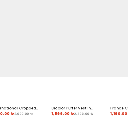
ernational Cropped
Bicolor Puffer Vest In
France 
die
90.00 ₺
Creme, Black
1,599.00 ₺
1,190.00
2,090.00 ₺
2,499.00 ₺