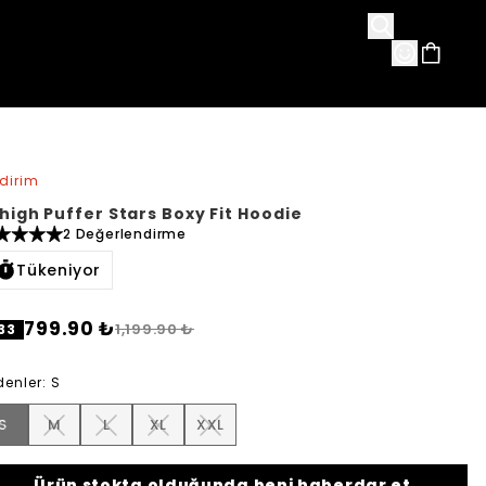
avorileri
ndirim
high Puffer Stars Boxy Fit Hoodie
2 Değerlendirme
Tükeniyor
799.90 ₺
1,199.90 ₺
33
denler
:
S
S
M
L
XL
XXL
Ürün stokta olduğunda beni haberdar et