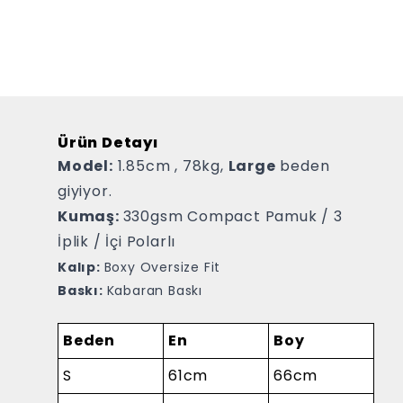
Ürün Detayı
Model:
1.85cm , 78kg,
Large
beden
giyiyor.
Kumaş:
330gsm Compact Pamuk / 3
İplik / İçi Polarlı
Kalıp:
Boxy Oversize Fit
Baskı:
Kabaran Baskı
Beden
En
Boy
S
61cm
66cm