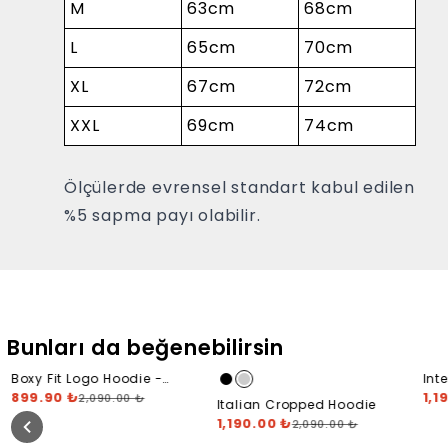
M
63cm
68cm
L
65cm
70cm
XL
67cm
72cm
XXL
69cm
74cm
Ölçülerde evrensel standart kabul edilen
%5 sapma payı olabilir.
Bunları da beğenebilirsin
Boxy Fit Logo Hoodie -
Int
Siyah
899.90 ₺
Hoo
1,1
2,090.00 ₺
Italian Cropped Hoodie
1,190.00 ₺
2,090.00 ₺