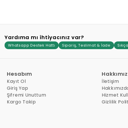
Yardıma mı ihtiyacınız var?
Whatsapp Destek Hattı
Sipariş, Teslimat & İade
Sıkça
Hesabım
Hakkımı
Kayıt Ol
İletişim
Giriş Yap
Hakkımızd
Şifremi Unuttum
Hizmet Kul
Kargo Takip
Gizlilik Poli