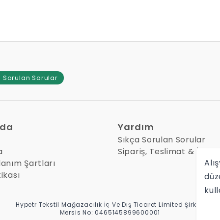
 Sorulan Sorular
zda
Yardım
Sıkça Sorulan Sorular
a
Sipariş, Teslimat & İade
Alış
lanım Şartları
tikası
düz
kul
Hypetr Tekstil Mağazacılık İç Ve Dış Ticaret Limited Şirketi
Mersis No: 0465145899600001