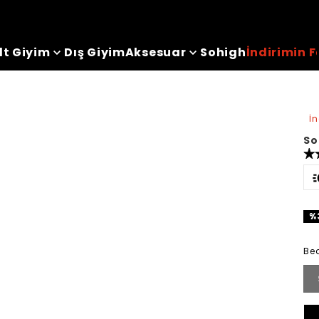
lt Giyim
Dış Giyim
Aksesuar
Sohigh
İndirimin F
e
İ
So
%
Be