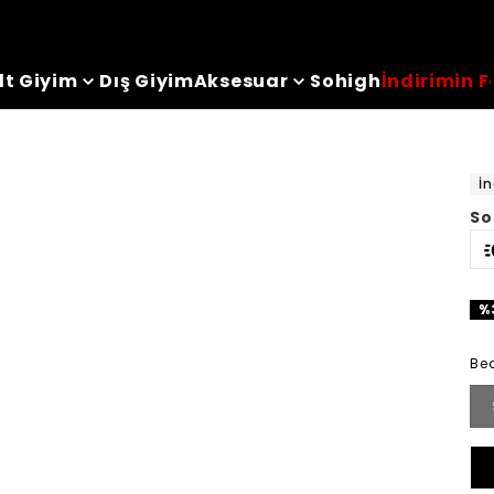
lt Giyim
Dış Giyim
Aksesuar
Sohigh
İndirimin F
İn
So
%
Be