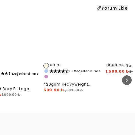
Yorum Ekle
İndirim
İndirim
Bicolor Puffer 
Creme, Black
1,599.00 ₺
2,
13 Değerlendirme
5 Değerlendirme
420gsm Heavyweight
d Boxy Fit Logo
Blank Zip Hoodie
599.90 ₺
1,699.90 ₺
₺
1,699.00 ₺