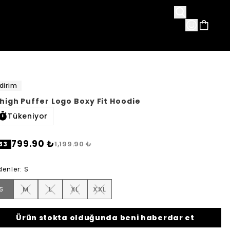
avorileri
dirim
high Puffer Logo Boxy Fit Hoodie
Tükeniyor
799.90 ₺
1,199.90 ₺
33
denler
:
S
S
M
L
XL
XXL
Ürün stokta olduğunda beni haberdar et