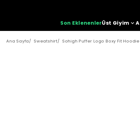
Son Eklenenler
Üst Giyim
A
Ana Sayfa
/
Sweatshirt
/
Sohigh Puffer Logo Boxy Fit Hoodie