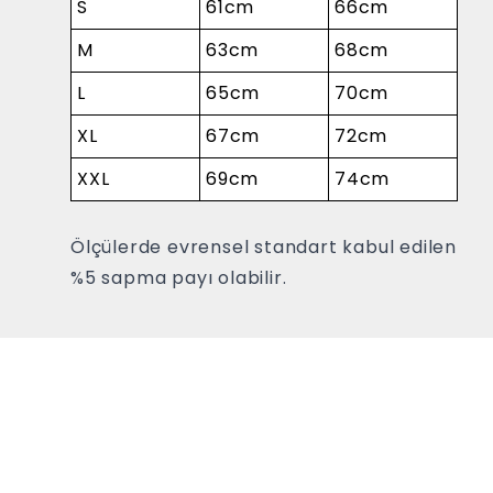
S
61cm
66cm
M
63cm
68cm
L
65cm
70cm
XL
67cm
72cm
XXL
69cm
74cm
Ölçülerde evrensel standart kabul edilen
%5 sapma payı olabilir.