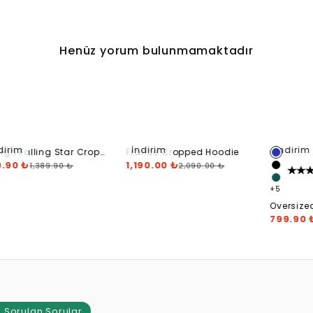
Henüz yorum bulunmamaktadır
dirim
İndirim
İndirim
igh Falling Star Crop
France Cropped Hoodie
die
9.90 ₺
1,190.00 ₺
1,389.90 ₺
2,090.00 ₺
+
5
Oversize
Hoodie
799.90 
 Sorulan Sorular