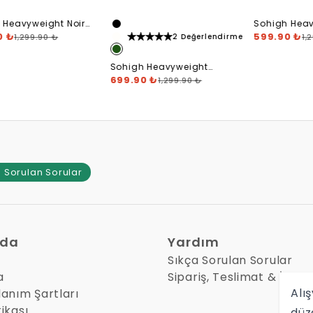
Sohigh Heavyweight Five
Stars T-Shirt
599.90 ₺
1,299.90 ₺
2 Değerlendirme
Sohigh 
T-Shirt
699.90 
igh Heavyweight
render T-Shirt
9.90 ₺
1,299.90 ₺
 Sorulan Sorular
zda
Yardım
Sıkça Sorulan Sorular
a
Sipariş, Teslimat & İade
Alış
lanım Şartları
tikası
düz