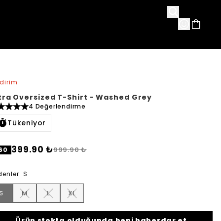
avorileri
ndirim
tra Oversized T-Shirt - Washed Grey
4 Değerlendirme
Tükeniyor
399.90 ₺
999.90 ₺
60
denler
:
S
S
M
L
XL
Ürün stokta olduğunda beni haberdar et