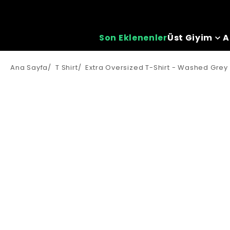
Son Eklenenler
Üst Giyim
A
Ana Sayfa
/
T Shirt
/
Extra Oversized T-Shirt - Washed Grey