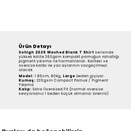
Ürün Detayı
Sohigh 2025 Washed Blank T Shirt
serisinde
yüksek kalite 260gsm kompakt pamuğun rahatlığı
pigment yıkama ile harmanlandı. Kalitesi ve
oversize kalıbı ile yaz aylarının vazgeçilmezi
olacak.
Model:
1.85cm, 80kg,
Large
beden giyiyor.
Kumaş:
220gsm Compact Pamuk / Pigment
Yıkama
Kalıp:
Extra Oversized Fit (normal oversize
seviyorsanız 1 beden küçük almanızı öneririz)