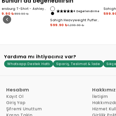
Bunları da beğenebilirsin
Sohigh Heavyweight Noir
4 Değerlendirme
District T-Shirt
599.90 ₺
1,299.90 ₺
Sohigh Heavyweight Puffer
Stars T-Shirt
599.90 ₺
Soh
1,299.90 ₺
Sur
69
Yardıma mı ihtiyacınız var?
Whatsapp Destek Hattı
Sipariş, Teslimat & İade
Sıkça
Hesabım
Hakkımı
Kayıt Ol
İletişim
Giriş Yap
Hakkımızd
Şifremi Unuttum
Hizmet Kul
Kargo Takip
Gizlilik Poli