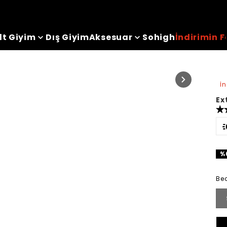
lt Giyim
Dış Giyim
Aksesuar
Sohigh
İndirimin F
İ
Ex
%
Be