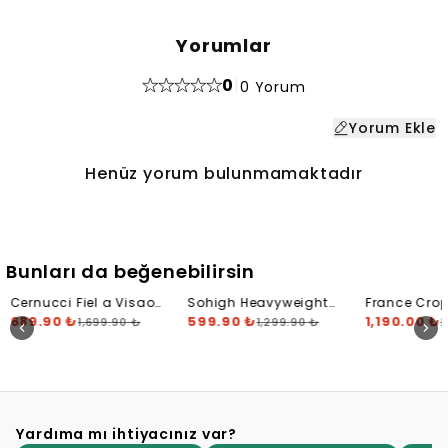
Yorumlar
0
|
0 Yorum
Yorum Ekle
Henüz yorum bulunmamaktadır
Bunları da beğenebilirsin
Cernucci Fiel a Visao
Sohigh Heavyweight
France Cro
Tote Bag
689.90 ₺
Five Stars T-Shirt
599.90 ₺
Hoodie
1,190.00 ₺
1,699.90 ₺
1,299.90 ₺
2
Yardıma mı ihtiyacınız var?