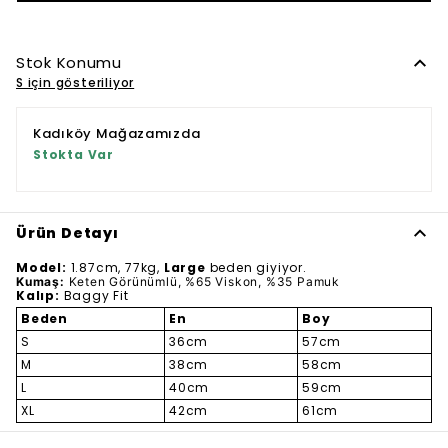
Stok Konumu
S için gösteriliyor
Kadıköy Mağazamızda
Stokta Var
Ürün Detayı
Model:
1.87cm, 77kg,
Large
beden giyiyor.
Kumaş:
Keten Görünümlü,
%65 Viskon, %35 Pamuk
Kalıp:
Baggy Fit
Beden
En
Boy
S
36cm
57cm
M
38cm
58cm
L
40cm
59cm
XL
42cm
61cm