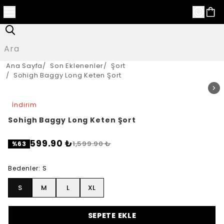
Ana Sayfa
/
Son Eklenenler
/
Şort
/
Sohigh Baggy Long Keten Şort
İndirim
Sohigh Baggy Long Keten Şort
599.90 ₺
1,599.90 ₺
%
63
Bedenler
:
S
S
M
L
XL
SEPETE EKLE