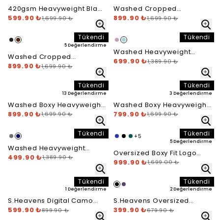
420gsm Heavyweight Blank
Washed Cropped
Zip Hoodie
599.90 ₺
Heavyweight Zip Hoodie -
899.90 ₺
1,699.90 ₺
1,699.90 ₺
Washed Black
Tükendi
Tükendi
5 Değerlendirme
Washed Heavyweight
Washed Cropped
Open Leg Jogger -
699.90 ₺
1,389.90 ₺
Heavyweight Zip Hoodie -
899.90 ₺
1,699.90 ₺
Washed Baby Blue
Washed Brown
Tükendi
Tükendi
13 Değerlendirme
3 Değerlendirme
Washed Boxy Heavyweight
Washed Boxy Heavyweight
Zip Hoodie - Black
899.90 ₺
Zip Hoodie - Washed Baby
799.90 ₺
1,699.90 ₺
1,699.90 ₺
Blue
Tükendi
Tükendi
+
5
5 Değerlendirme
Washed Heavyweight
Oversized Boxy Fit Logo
Open Leg Jogger - Ocean
499.90 ₺
1,389.90 ₺
Hoodie - Heater Grey
999.90 ₺
1,699.00 ₺
Blue
Tükendi
Tükendi
1 Değerlendirme
2 Değerlendirme
S.Heavens Digital Camo
S.Heavens Oversized
Open Leg Jogger
599.90 ₺
Speed T-Shirt - Black
399.90 ₺
899.90 ₺
679.90 ₺