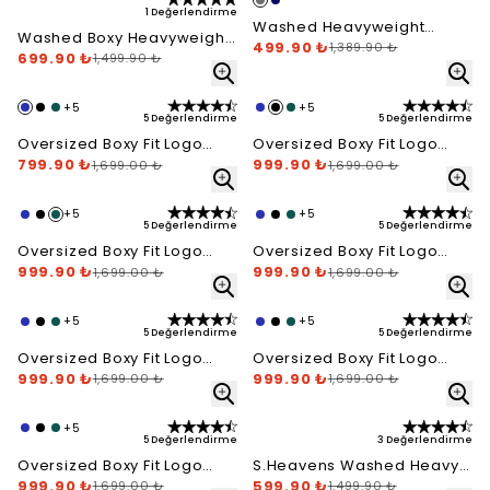
1 Değerlendirme
Washed Heavyweight
Washed Boxy Heavyweight
Open Leg Jogger -
499.90 ₺
1,389.90 ₺
Hoodie - Washed Candy
699.90 ₺
1,499.90 ₺
Anthrazit
+
5
+
5
5 Değerlendirme
5 Değerlendirme
Oversized Boxy Fit Logo
Oversized Boxy Fit Logo
Hoodie - Royal Blue
799.90 ₺
Hoodie - Siyah
999.90 ₺
1,699.00 ₺
1,699.00 ₺
+
5
+
5
5 Değerlendirme
5 Değerlendirme
Oversized Boxy Fit Logo
Oversized Boxy Fit Logo
Hoodie - Forrest Green
999.90 ₺
Hoodie - Ocean Blue
999.90 ₺
1,699.00 ₺
1,699.00 ₺
+
5
+
5
5 Değerlendirme
5 Değerlendirme
Oversized Boxy Fit Logo
Oversized Boxy Fit Logo
Hoodie - Chocolate
999.90 ₺
Hoodie - Cream
999.90 ₺
1,699.00 ₺
1,699.00 ₺
+
5
5 Değerlendirme
3 Değerlendirme
Oversized Boxy Fit Logo
S.Heavens Washed Heavy
Hoodie - Cotton Candy
999.90 ₺
Blank Short - Chocolate
599.90 ₺
1,699.00 ₺
1,499.90 ₺