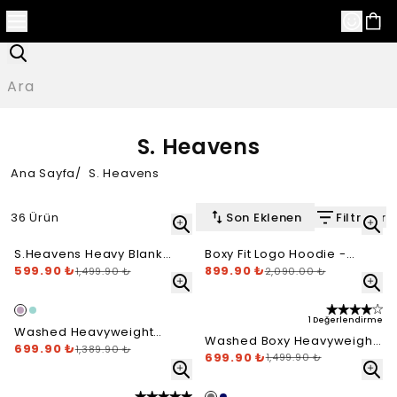
S. Heavens
Ana Sayfa
/
S. Heavens
36 Ürün
Son Eklenen
Filtreler
S.Heavens Heavy Blank
Boxy Fit Logo Hoodie -
Short - Baby Blue
599.90 ₺
Siyah - Black
899.90 ₺
1,499.90 ₺
2,090.00 ₺
1 Değerlendirme
Washed Heavyweight
Washed Boxy Heavyweight
Open Leg Jogger -
699.90 ₺
1,389.90 ₺
Hoodie - White
699.90 ₺
1,499.90 ₺
Washed Candy