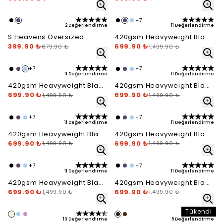
+
7
2 Değerlendirme
11 Değerlendirme
S.Heavens Oversized
420gsm Heavyweight Blank
Speed T-Shirt - Purple
399.90 ₺
Hoodie - Purple
699.90 ₺
679.90 ₺
1,499.90 ₺
+
7
+
7
11 Değerlendirme
11 Değerlendirme
420gsm Heavyweight Blank
420gsm Heavyweight Blank
Hoodie - Baby Blue
699.90 ₺
Hoodie - Royal Blue
699.90 ₺
1,499.90 ₺
1,499.90 ₺
+
7
+
7
11 Değerlendirme
11 Değerlendirme
420gsm Heavyweight Blank
420gsm Heavyweight Blank
Hoodie - Chocolate
699.90 ₺
Hoodie - Cotton Candy
699.90 ₺
1,499.90 ₺
1,499.90 ₺
+
7
+
7
11 Değerlendirme
11 Değerlendirme
420gsm Heavyweight Blank
420gsm Heavyweight Blank
Hoodie - Cream
699.90 ₺
Hoodie - Forrest Green
699.90 ₺
1,499.90 ₺
1,499.90 ₺
Tükendi
13 Değerlendirme
5 Değerlendirme