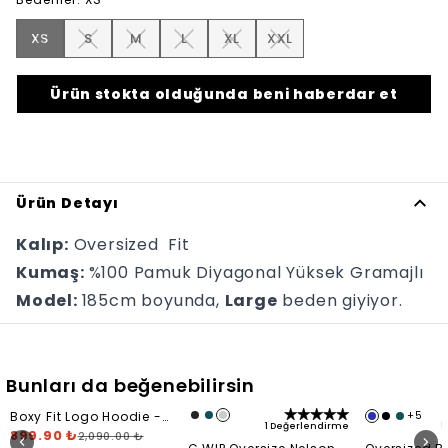
XS
S
M
L
XL
XXL
Ürün stokta olduğunda beni haberdar et
Ürün Detayı
Kalıp:
Oversized Fit
Kumaş:
%100 Pamuk Diyagonal Yüksek Gramajlı
Model:
185cm boyunda,
Large
beden giyiyor.
Bunları da beğenebilirsin
Boxy Fit Logo Hoodie -
+
5
1 Değerlendirme
5
Siyah
899.90 ₺
2,090.00 ₺