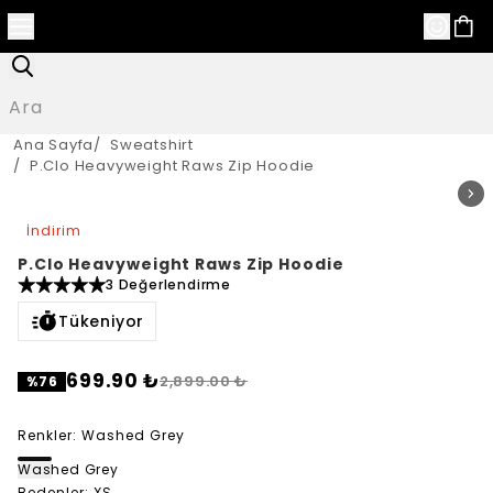
Ana Sayfa
/
Sweatshirt
/
P.Clo Heavyweight Raws Zip Hoodie
İndirim
P.Clo Heavyweight Raws Zip Hoodie
3 Değerlendirme
Tükeniyor
699.90 ₺
2,899.00 ₺
%
76
Renkler
:
Washed Grey
Washed Grey
Bedenler
:
XS