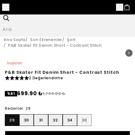
Ana Sayfa
/
Son Eklenenler
/
Şort
/
P&B Skater Fit Denim Short - Contrast Stitch
İndirim
P&B Skater Fit Denim Short - Contrast Stitch
2 Değerlendirme
699.90 ₺
1,799.00 ₺
%
61
Bedenler
:
29
29
30
31
32
34
36