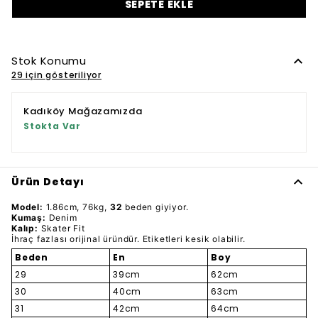
SEPETE EKLE
Stok Konumu
29 için gösteriliyor
Kadıköy Mağazamızda
Stokta Var
Ürün Detayı
Model:
1.86cm, 76kg,
32
beden giyiyor.
Kumaş:
Denim
Kalıp:
Skater Fit
İhraç fazlası orijinal üründür. Etiketleri kesik olabilir.
Beden
En
Boy
29
39cm
62cm
30
40cm
63cm
31
42cm
64cm