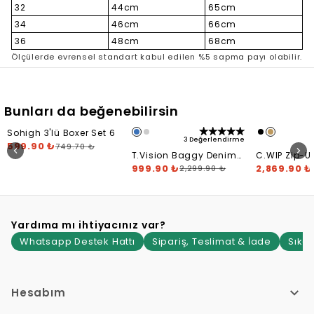
32
44cm
65cm
34
46cm
66cm
36
48cm
68cm
Ölçülerde evrensel standart kabul edilen %5 sapma payı olabilir.
Bunları da beğenebilirsin
Sohigh 3'lü Boxer Set 6
3 Değerlendirme
599.90 ₺
749.70 ₺
T.Vision Baggy Denim
C.WIP Zip-U
Jorts
999.90 ₺
Jacket
2,869.90 ₺
2,299.90 ₺
Yardıma mı ihtiyacınız var?
Whatsapp Destek Hattı
Sipariş, Teslimat & İade
Sıkça
Hesabım