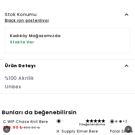
Stok Konumu
Black için gösteriliyor
Kadıköy Mağazamızda
Stokta Var
Ürün Detayı
%100 Akrilik
Unisex
Bunları da beğenebilirsin
C.WIP Chase Knit Bere
+
2
3 Değerlendirme
389.90 ₺
499.90 ₺
H. Supply Elmer Bere
Polar Skate