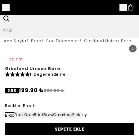
Ana Sayfa
/
Bere
/
Son Eklenenler
/
Gibsland Unisex Bere
İndirim
Gibsland Unisex Bere
11 Değerlendirme
199.90 ₺
399.90 ₺
%
50
Renkler
:
Black
Dark Green
Orange
Brick
Brown
Cream
Heater Grey
Pink
Black
SEPETE EKLE