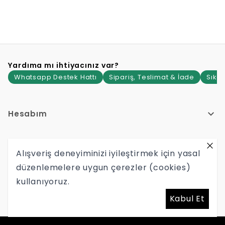
Yardıma mı ihtiyacınız var?
Whatsapp Destek Hattı
Sipariş, Teslimat & İade
Sıkça
Hesabım
Hakkımızda
Alışveriş deneyiminizi iyileştirmek için yasal
düzenlemelere uygun çerezler (cookies)
Yardım
kullanıyoruz.
Hypetr Tekstil Mağazacılık İç Ve Dış Ticaret Limited Şirketi
Kabul Et
Mersis No: 0465145899600001