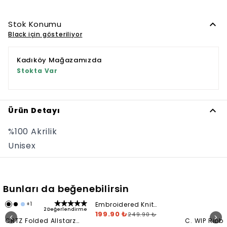
Stok Konumu
Black için gösteriliyor
Kadıköy Mağazamızda
Stokta Var
Ürün Detayı
%100 Akrilik
Unisex
Bunları da beğenebilirsin
+
1
Embroidered Knit
2 Değerlendirme
Cuffed Bere
199.90 ₺
249.90 ₺
CRTZ Folded Allstarz
C. WIP Ribbe