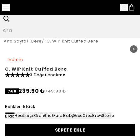
Ana Sayfa
/
Bere
/
C. WIP Knit Cuffed Bere
İndirim
C. WIP Knit Cuffed Bere
3 Değerlendirme
239.90 ₺
749.90 ₺
%
68
Renkler
:
Black
Heater Grey
Kırçıllı Koyu Gri
Orange
Brick
Purple
Baby Blue
Green
Cream
Brown
Stone
Black
SEPETE EKLE