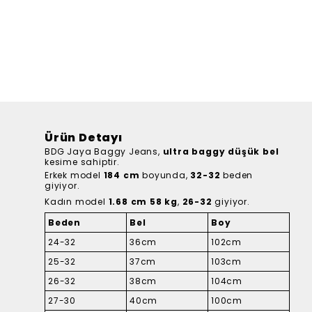
Ürün Detayı
BDG Jaya Baggy Jeans,
ultra baggy düşük bel
kesime sahiptir.
Erkek model
184 cm
boyunda,
32-32
beden
giyiyor.
Kadın model
1.68 cm 58 kg
,
26-32
giyiyor.
Beden
Bel
Boy
24-32
36cm
102cm
25-32
37cm
103cm
26-32
38cm
104cm
27-30
40cm
100cm