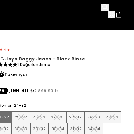
avorileri
ndirim
G Jaya Baggy Jeans - Black Rinse
1 Değerlendirme
Tükeniyor
1,199.90 ₺
2,899.90 ₺
59
denler
:
24-32
4-32
25-32
26-32
27-30
27-32
28-30
28-32
9-32
30-30
30-32
30-34
31-32
34-34