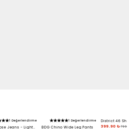
1 Değerlendirme
1 Değerlendirme
District 46 Sho
Knee Pant - Of
399.90 ₺
799.
ose Jeans - Light
BDG Chino Wide Leg Pants