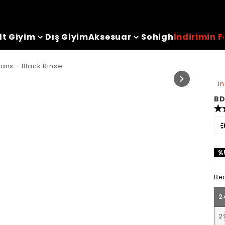
lt Giyim
Dış Giyim
Aksesuar
Sohigh
İndirimin F
ans - Black Rinse
İ
BD
%
Be
2
2