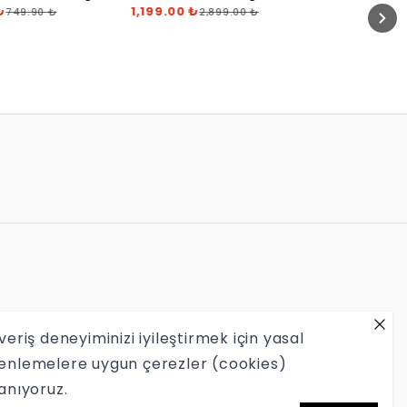
₺
1,199.00 ₺
749.90 ₺
2,899.00 ₺
veriş deneyiminizi iyileştirmek için yasal
enlemelere uygun çerezler (cookies)
lanıyoruz.