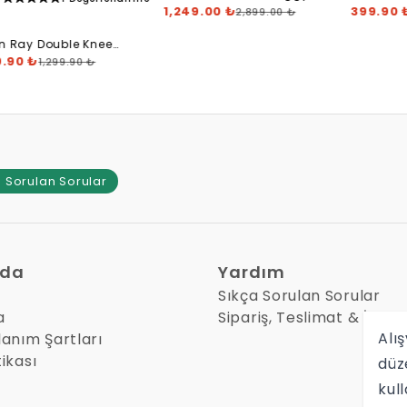
Canvas Pants
1,249.00 ₺
Grey
399.90 
2,899.00 ₺
n Ray Double Knee
nter Pants
9.90 ₺
1,299.90 ₺
 Sorulan Sorular
zda
Yardım
Sıkça Sorulan Sorular
a
Sipariş, Teslimat & İade
Alış
lanım Şartları
tikası
düz
kul