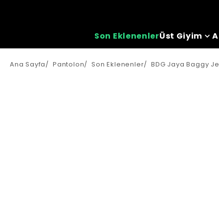
Son Eklenenler
Üst Giyim
A
Ana Sayfa
/
Pantolon
/
Son Eklenenler
/
BDG Jaya Baggy Je