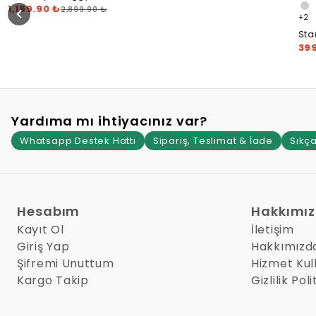
Sahara Tinted
1,199.90 ₺
2,899.90 ₺
+
2
Sta
Pai
39
Yardıma mı ihtiyacınız var?
Whatsapp Destek Hattı
Sipariş, Teslimat & İade
Sıkça
Hesabım
Hakkımı
Kayıt Ol
İletişim
Giriş Yap
Hakkımızd
Şifremi Unuttum
Hizmet Kul
Kargo Takip
Gizlilik Poli