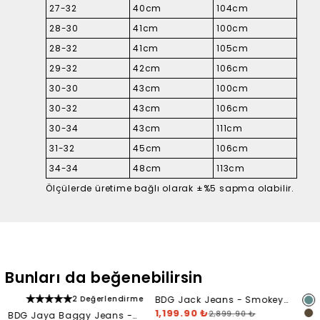
27-32
40cm
104cm
28-30
41cm
100cm
28-32
41cm
105cm
29-32
42cm
106cm
30-30
43cm
100cm
30-32
43cm
106cm
30-34
43cm
111cm
31-32
45cm
106cm
34-34
48cm
113cm
Ölçülerde üretime bağlı olarak ±%5 sapma olabilir.
Bunları da beğenebilirsin
2 Değerlendirme
BDG Jack Jeans - Smokey
Grey
1,199.90 ₺
2,899.90 ₺
BDG Jaya Baggy Jeans -