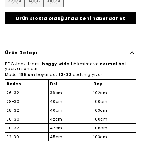
32-34
34-32
34-34
Ürün stokta olduğunda beni haberdar et
Ürün Detayı
BDG Jack Jeans,
baggy wide fit
kesime ve
normal bel
yapıya sahiptir.
Model
185 cm
boyunda,
32-32
beden giyiyor.
Beden
Bel
Boy
26-32
38cm
102cm
28-30
40cm
100cm
28-32
40cm
103cm
30-30
42cm
100cm
30-32
42cm
106cm
32-30
45cm
103cm