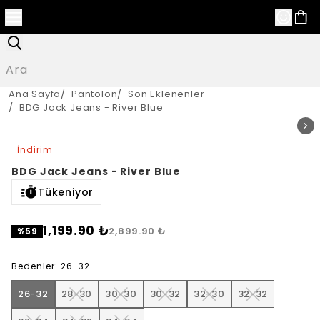
Ana Sayfa
/
Pantolon
/
Son Eklenenler
/
BDG Jack Jeans - River Blue
İndirim
BDG Jack Jeans - River Blue
Tükeniyor
1,199.90 ₺
2,899.90 ₺
%
59
Bedenler
:
26-32
26-32
28-30
30-30
30-32
32-30
32-32