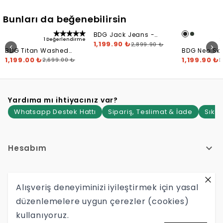
Bunları da beğenebilirsin
BDG Jack Jeans -
1 Değerlendirme
2
Smokey Grey
1,199.90 ₺
2,899.90 ₺
BDG Titan Washed
BDG Neo Ska
Relaxed Jeans - Brown
1,199.00 ₺
Leg Jeans
1,199.90 ₺
2,699.00 ₺
2
Yardıma mı ihtiyacınız var?
Whatsapp Destek Hattı
Sipariş, Teslimat & İade
Sıkça
Hesabım
Hakkımızda
Alışveriş deneyiminizi iyileştirmek için yasal
düzenlemelere uygun çerezler (cookies)
Yardım
kullanıyoruz.