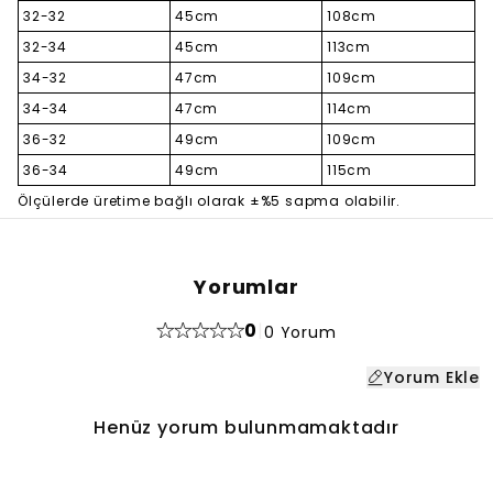
32-32
45cm
108cm
32-34
45cm
113cm
34-32
47cm
109cm
34-34
47cm
114cm
36-32
49cm
109cm
36-34
49cm
115cm
Ölçülerde üretime bağlı olarak ±%5 sapma olabilir.
Yorumlar
0
|
0 Yorum
Yorum Ekle
Henüz yorum bulunmamaktadır