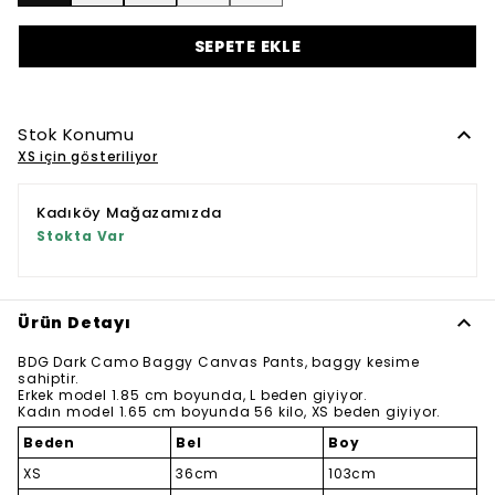
SEPETE EKLE
Stok Konumu
XS için gösteriliyor
Kadıköy Mağazamızda
Stokta Var
Ürün Detayı
BDG Dark Camo Baggy Canvas Pants, baggy kesime
sahiptir.
Erkek model 1.85 cm boyunda, L beden giyiyor.
Kadın model 1.65 cm boyunda 56 kilo, XS beden giyiyor.
Beden
Bel
Boy
XS
36cm
103cm