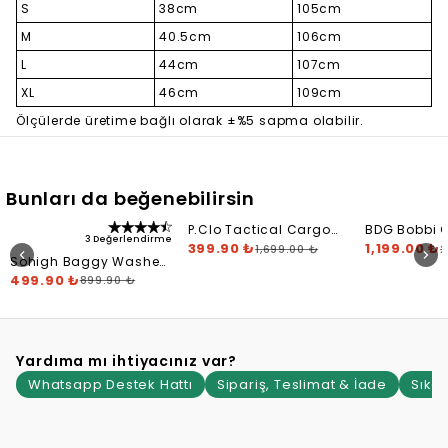
S
38cm
105cm
M
40.5cm
106cm
L
44cm
107cm
XL
46cm
109cm
Ölçülerde üretime bağlı olarak ±%5 sapma olabilir.
Bunları da beğenebilirsin
P.Clo Tactical Cargo
BDG Bobbi 
3 Değerlendirme
Pantolon
399.90 ₺
Camo Trous
1,199.00 ₺
1,699.00 ₺
2
Sohigh Baggy Washed
Jeans - Dark Blue
499.90 ₺
899.90 ₺
Yardıma mı ihtiyacınız var?
Whatsapp Destek Hattı
Sipariş, Teslimat & İade
Sıkça