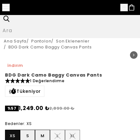
Ana Sayfa
/
Pantolon
/
Son Eklenenler
/
BDG Dark Camo Baggy Canvas Pants
İndirim
BDG Dark Camo Baggy Canvas Pants
1 Değerlendirme
Tükeniyor
1,249.00 ₺
2,899.00 ₺
%
57
Bedenler
:
XS
XS
S
M
L
XL