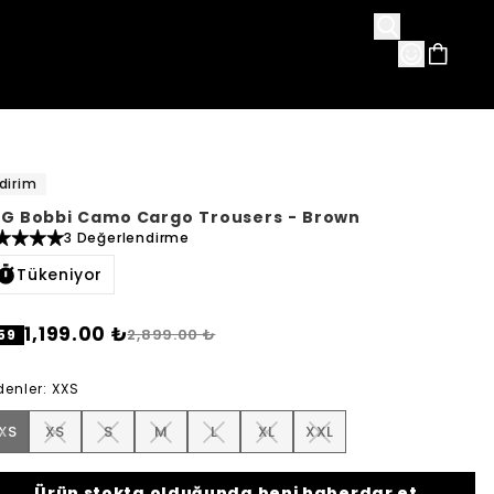
avorileri
dirim
G Bobbi Camo Cargo Trousers - Brown
3 Değerlendirme
Tükeniyor
1,199.00 ₺
2,899.00 ₺
59
denler
:
XXS
XS
XS
S
M
L
XL
XXL
Ürün stokta olduğunda beni haberdar et