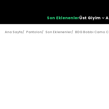
Son Eklenenler
Üst Giyim
A
Ana Sayfa
/
Pantolon
/
Son Eklenenler
/
BDG Bobbi Camo Ca