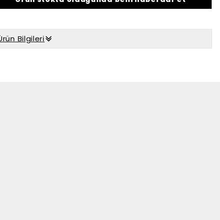
Ürün Bilgileri