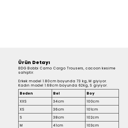
Ürün Detayı
BDG Bobbi Camo Cargo Trousers, cacoon kesime
sahiptir.
Erkek model 1.80cm boyunda 73 kg, M giyiyor.
Kadın model 1.68cm boyunda 62kg, S giyiyor.
Beden
Bel
Boy
XXS
34cm
100cm
XS
36cm
101cm
S
38cm
102cm
M
41cm
103cm