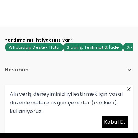
Yardıma mı ihtiyacınız var?
Whatsapp Destek Hattı
Sipariş, Teslimat & İade
Sıkça
Hesabım
Hakkımızda
Alışveriş deneyiminizi iyileştirmek için yasal
düzenlemelere uygun çerezler (cookies)
Yardım
kullanıyoruz.
Hypetr Tekstil Mağazacılık İç Ve Dış Ticaret Limited Şirketi
Kabul Et
Mersis No: 0465145899600001