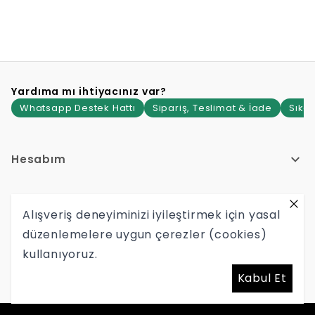
Yardıma mı ihtiyacınız var?
Whatsapp Destek Hattı
Sipariş, Teslimat & İade
Sıkça
Hesabım
Hakkımızda
Alışveriş deneyiminizi iyileştirmek için yasal
düzenlemelere uygun çerezler (cookies)
Yardım
kullanıyoruz.
Hypetr Tekstil Mağazacılık İç Ve Dış Ticaret Limited Şirketi
Kabul Et
Mersis No: 0465145899600001