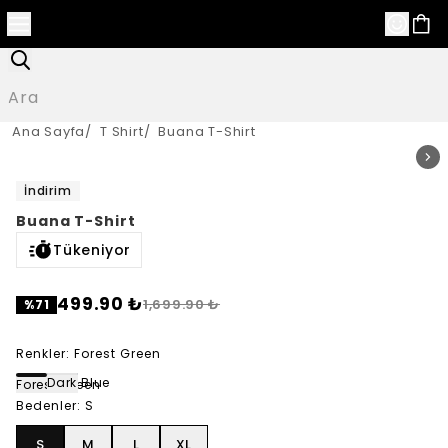
Ana Sayfa
/
T Shirt
/
Buana T-Shirt
İndirim
Buana T-Shirt
Tükeniyor
499.90 ₺
1,699.90 ₺
%
71
Renkler
:
Forest Green
Dark Blue
Forest Green
Bedenler
:
S
S
M
L
XL