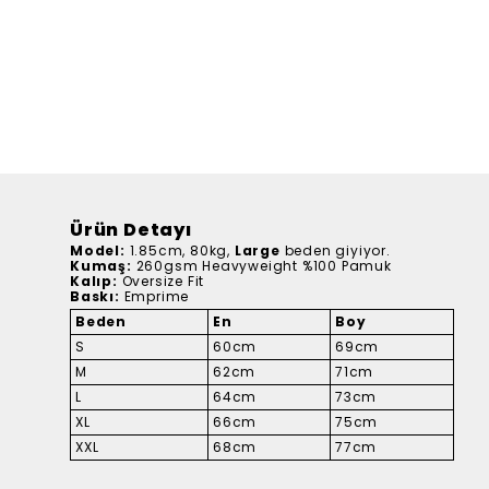
Ürün Detayı
Model:
1.85cm, 80kg,
Large
beden giyiyor.
Kumaş:
260gsm Heavyweight %100 Pamuk
Kalıp:
Oversize Fit
Baskı:
Emprime
Beden
En
Boy
S
60cm
69cm
M
62cm
71cm
L
64cm
73cm
XL
66cm
75cm
XXL
68cm
77cm