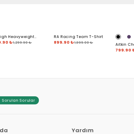
igh Heavyweight
RA Racing Team T-Shirt
gerprint T-Shirt
9.90 ₺
899.90 ₺
1,299.90 ₺
1,999.00 ₺
Aitkin Ch
799.90 
 Sorulan Sorular
zda
Yardım