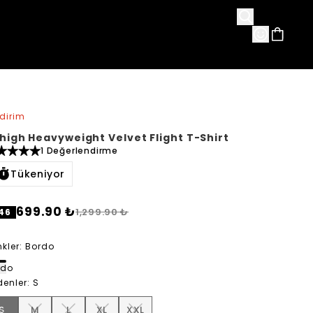
avorileri
ndirim
high Heavyweight Velvet Flight T-Shirt
1 Değerlendirme
Tükeniyor
699.90 ₺
1,299.90 ₺
46
kler
:
Bordo
rdo
denler
:
S
S
M
L
XL
XXL