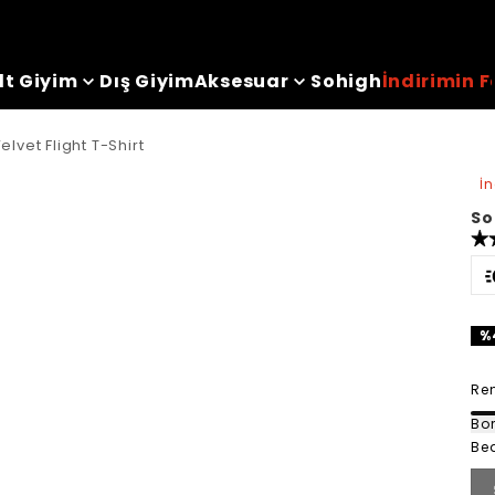
lt Giyim
Dış Giyim
Aksesuar
Sohigh
İndirimin F
vet Flight T-Shirt
İ
So
%
Ren
Bo
Be