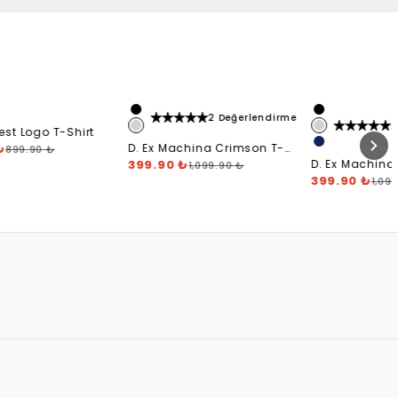
2 Değerlendirme
2
est Logo T-Shirt
₺
D. Ex Machina Crimson T-
899.90 ₺
Shirt
399.90 ₺
D. Ex Machina
1,099.90 ₺
Address T-Shi
399.90 ₺
1,09