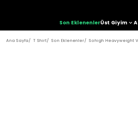
Son Eklenenler
Üst Giyim
A
Ana Sayfa
/
T Shirt
/
Son Eklenenler
/
Sohigh Heavyweight Vel