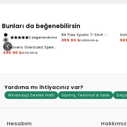
Bunları da beğenebilirsin
RA Flea Sports T-Shirt -
Soh
2 Değerlendirme
Faded Wash
899.90 ₺
Fin
59
1,999.00 ₺
S.Heavens Oversized Speed
T-Shirt
399.90 ₺
679.90 ₺
Yardıma mı ihtiyacınız var?
Whatsapp Destek Hattı
Sipariş, Teslimat & İade
Sıkça
Hesabım
Hakkımı