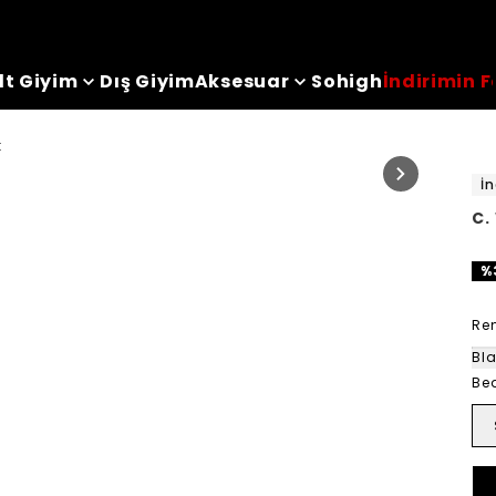
lt Giyim
Dış Giyim
Aksesuar
Sohigh
İndirimin F
t
İn
C.
%
Ren
Bl
Be