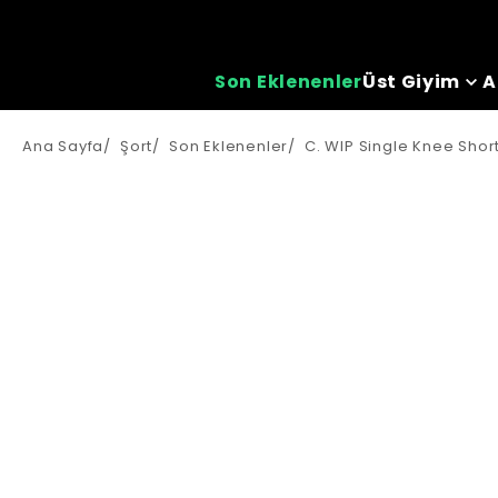
Son Eklenenler
Üst Giyim
A
Ana Sayfa
/
Şort
/
Son Eklenenler
/
C. WIP Single Knee Shor