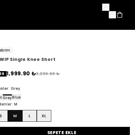
avorileri
dirim
 WIP Single Knee Short
1,999.90 ₺
3,299.90 ₺
39
kler
:
Grey
ack
Blue
Grey
denler
:
M
S
M
L
XL
SEPETE EKLE