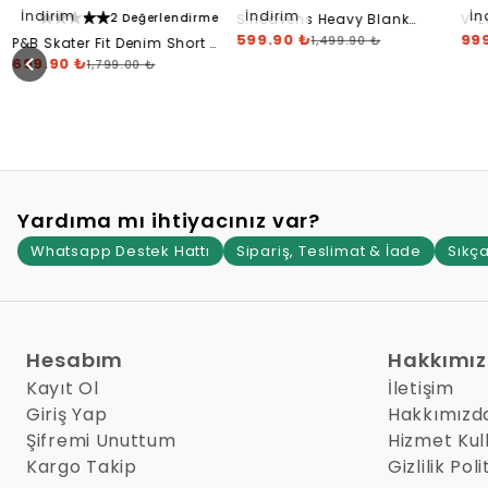
İndirim
İndirim
İn
2 Değerlendirme
S.Heavens Heavy Blank
V-L
Short - Baby Blue
599.90 ₺
Blu
99
1,499.90 ₺
P&B Skater Fit Denim Short -
Contrast Stitch
699.90 ₺
1,799.00 ₺
Yardıma mı ihtiyacınız var?
Whatsapp Destek Hattı
Sipariş, Teslimat & İade
Sıkça
Hesabım
Hakkımı
Kayıt Ol
İletişim
Giriş Yap
Hakkımızd
Şifremi Unuttum
Hizmet Kul
Kargo Takip
Gizlilik Poli