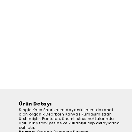
Ürün Detayı
Single Knee Short, hem dayanıklı hem de rahat
olan organik Dearborn Kanvas kumaşımızdan
üretilmiştir. Pantolon, önemli stres noktalarında
üçlü dikiş takviyesine ve kullanışlı cep detaylarına
sahiptir.
Kumaş:
Organik Dearborn Kanvas