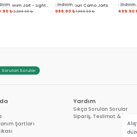
dirim
İndirim
İndirim
ogo Denim Jort - Light
BDG Missouri Camo Jorts
P&B Sup
e
9.90 ₺
989.90 ₺
Jort
499.90 
2,299.90 ₺
1,969.90 ₺
 Sorulan Sorular
zda
Yardım
Sıkça Sorulan Sorular
a
Sipariş, Teslimat & İade
Alış
lanım Şartları
tikası
düz