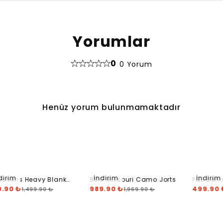
Yorumlar
0
|
0 Yorum
Henüz yorum bulunmamaktadır
dirim
İndirim
İndirim
eavens Heavy Blank
BDG Missouri Camo Jorts
P&B Deni
rt - Baby Blue
9.90 ₺
989.90 ₺
Light Blu
499.90 
1,499.90 ₺
1,969.90 ₺