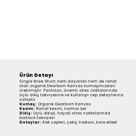
Ürün Detayı
Single Knee Short, hem dayanıklı hem de rahat
olan organik Dearborn Kanvas kumaşımızdan
üretilmiştir. Pantolon, önemli stres noktalarında
üçlü dikiş takviyesine ve kullanışlı cep detaylarına
sahiptir.
Kumaş:
Organik Dearborn Kanvas
Kesim:
Rahat kesim, normal bel
Dikiş:
Üçlü dikişli, hayati stres noktalarında
bartack takviyesi
Detaylar:
Alet cepleri, çekiç halkası, kare etiket