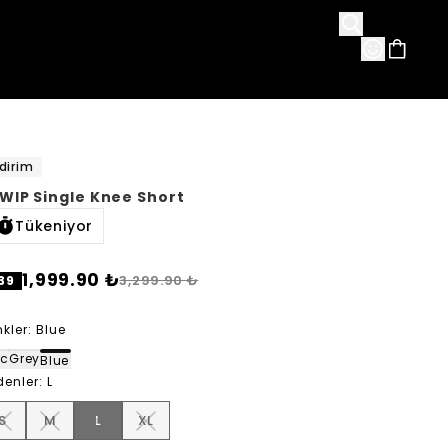
avorileri
dirim
 WIP Single Knee Short
Tükeniyor
1,999.90 ₺
3,299.90 ₺
39
kler
:
Blue
ack
Grey
Blue
denler
:
L
S
M
L
XL