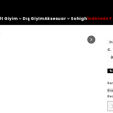
lt Giyim
Dış Giyim
Aksesuar
Sohigh
İndirimin F
t
İn
C.
%
Ren
Bl
Be