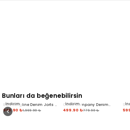
Bunları da beğenebilirsin
İndirim
İndirim
İn
BDG Longline Denim Jorts -
Cava Company Denim
S.H
Indigo
989.90 ₺
Short
499.90 ₺
Sho
59
1,969.90 ₺
779.90 ₺