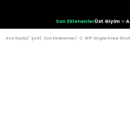
Son Eklenenler
Üst Giyim
A
Ana Sayfa
/
Şort
/
Son Eklenenler
/
C. WIP Single Knee Shor