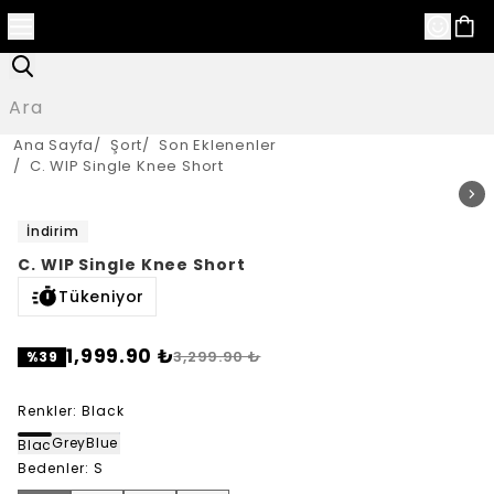
Ana Sayfa
/
Şort
/
Son Eklenenler
/
C. WIP Single Knee Short
İndirim
C. WIP Single Knee Short
Tükeniyor
1,999.90 ₺
3,299.90 ₺
%
39
Renkler
:
Black
Grey
Blue
Black
Bedenler
:
S