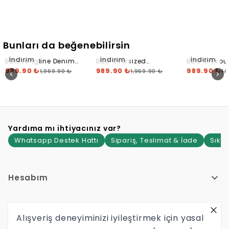
Bunları da beğenebilirsin
İndirim
İndirim
İndirim
BDG Longline Denim
BDG Oversized
BDG Missou
Jorts - Indigo
989.90 ₺
Carpenter Shorts -
989.90 ₺
Jorts
989.90 ₺
1,969.90 ₺
1,969.90 ₺
1,
Washed Indigo
Yardıma mı ihtiyacınız var?
Whatsapp Destek Hattı
Sipariş, Teslimat & İade
Sıkça
Hesabım
Hakkımızda
Alışveriş deneyiminizi iyileştirmek için yasal