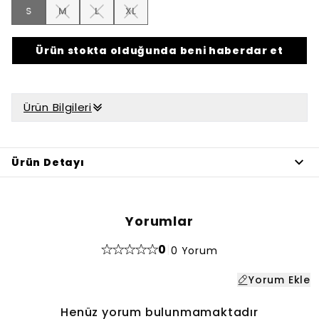
S
M
L
XL
Ürün stokta olduğunda beni haberdar et
Ürün Bilgileri
Ürün Detayı
Yorumlar
0
|
0 Yorum
Yorum Ekle
Henüz yorum bulunmamaktadır